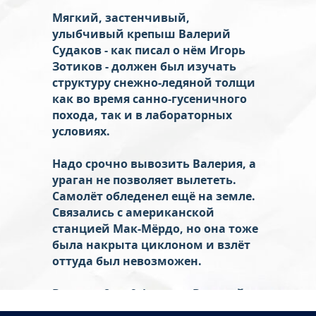
Мягкий, застенчивый,
улыбчивый крепыш Валерий
Судаков - как писал о нём Игорь
Зотиков - должен был изучать
структуру снежно-ледяной толщи
как во время санно-гусеничного
похода, так и в лабораторных
условиях.
Надо срочно вывозить Валерия, а
ураган не позволяет вылететь.
Самолёт обледенел ещё на земле.
Связались с американской
станцией Мак-Мёрдо, но она тоже
была накрыта циклоном и взлёт
оттуда был невозможен.
В ночь с 8 на 9 февраля Валерий
Судаков скончался. А утром