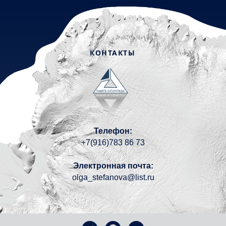
десятого не было ни следа пурги –
солнце светило на голубом небе.
Ли-2 вылетел на Комсомольскую,
чуть не разбившись при взлёте на
застругах после пурги, и к вечеру
КОНТАКТЫ
вернулся в Мирный с телом
полярника.
Телефон:
+7(916)783 86 73
Электронная почта:
olga_stefanova@list.ru