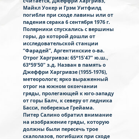
считается, Джеффри Харгривз,
Майкл Уокер и Грэм Уитфилд
погибли при сходе лавины или от
падения серака 6 сентября 1976 г.
Полярники спускались с вершины
горы, до которой дошли от
исследовательской станции
“Фарадей”, Аргентинские о-ва.
Отрог Харгривза: 65°15'47" ю.ш.,
63°59'50" з.д. Назван в память о
Джеффри Харгривзе (1955-1976),
метеорологе; ярко выраженный
отрог на южном окончании
гряды, пролегающей к юго-западу
от горы Балч, к северу от ледника
Басси, побережье Грейама.
Питер Салино обратил внимание
на изображение гряды, которую
должны были пересечь трое
скалолазов, погибших при сходе