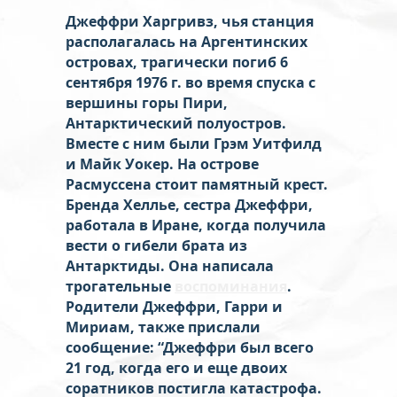
Джеффри Харгривз, чья станция
располагалась на Аргентинских
островах, трагически погиб 6
сентября 1976 г. во время спуска с
вершины горы Пири,
Антарктический полуостров.
Вместе с ним были Грэм Уитфилд
и Майк Уокер. На острове
Расмуссена стоит памятный крест.
Бренда Хеллье, сестра Джеффри,
работала в Иране, когда получила
вести о гибели брата из
Антарктиды. Она написала
трогательные
воспоминания
.
Родители Джеффри, Гарри и
Мириам, также прислали
сообщение: “Джеффри был всего
21 год, когда его и еще двоих
соратников постигла катастрофа.