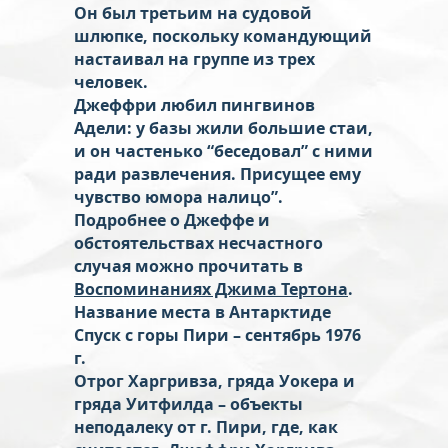
Он был третьим на судовой
шлюпке, поскольку командующий
настаивал на группе из трех
человек.
Джеффри любил пингвинов
Адели: у базы жили большие стаи,
и он частенько “беседовал” с ними
ради развлечения. Присущее ему
чувство юмора налицо”.
Подробнее о Джеффе и
обстоятельствах несчастного
случая можно прочитать в
Воспоминаниях Джима Тертона
.
Название места в Антарктиде
Спуск с горы Пири – сентябрь 1976
г.
Отрог Харгривза, гряда Уокера и
гряда Уитфилда – объекты
неподалеку от г. Пири, где, как