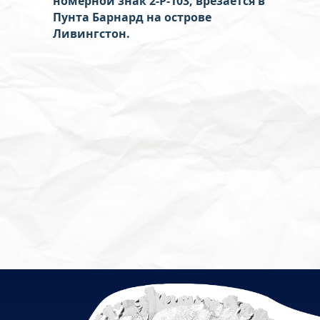
номерной знак 2-P-103, врезается в
Пунта Барнард на острове
Ливингстон.