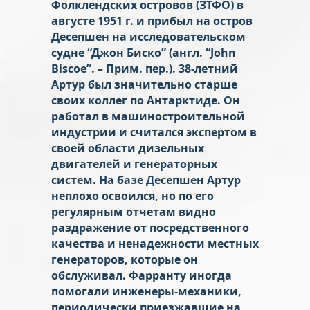
Фолклендских островов (ЗТФО) в
августе 1951 г. и прибыл на остров
Десепшен на исследовательском
судне “Джон Биско” (англ. “John
Biscoe”. – Прим. пер.). 38-летний
Артур был значительно старше
своих коллег по Антарктиде. Он
работал в машиностроительной
индустрии и считался экспертом в
своей области дизельных
двигателей и генераторных
систем. На базе Десепшен Артур
неплохо освоился, но по его
регулярным отчетам видно
раздражение от посредственного
качества и ненадежности местных
генераторов, которые он
обслуживал. Фарранту иногда
помогали инженеры-механики,
периодически приезжавшие на