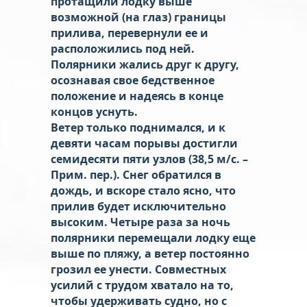
протащили лодку выше
возможной (на глаз) границы
прилива, перевернули ее и
расположились под ней.
Полярники жались друг к другу,
осознавая свое бедственное
положение и надеясь в конце
концов уснуть.
Ветер только поднимался, и к
девяти часам порывы достигли
семидесяти пяти узлов (38,5 м/с. –
Прим. пер.). Снег обратился в
дождь, и вскоре стало ясно, что
прилив будет исключительно
высоким. Четыре раза за ночь
полярники перемещали лодку еще
выше по пляжу, а ветер постоянно
грозил ее унести. Совместных
усилий с трудом хватало на то,
чтобы удерживать судно, но с