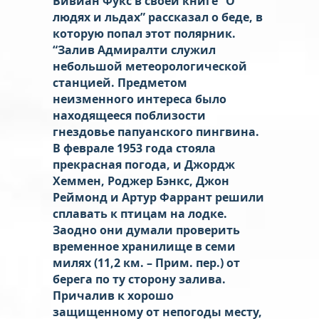
Вивиан Фукс в своей книге “О
людях и льдах” рассказал о беде, в
которую попал этот полярник.
“Залив Адмиралти служил
небольшой метеорологической
станцией. Предметом
неизменного интереса было
находящееся поблизости
гнездовье папуанского пингвина.
В феврале 1953 года стояла
прекрасная погода, и Джордж
Хеммен, Роджер Бэнкс, Джон
Реймонд и Артур Фаррант решили
сплавать к птицам на лодке.
Заодно они думали проверить
временное хранилище в семи
милях (11,2 км. – Прим. пер.) от
берега по ту сторону залива.
Причалив к хорошо
защищенному от непогоды месту,