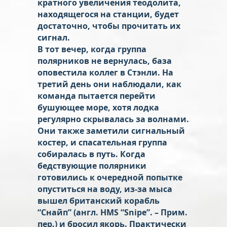
кратного увеличения теодолита,
находящегося на станции, будет
достаточно, чтобы прочитать их
сигнал.
В тот вечер, когда группа
полярников не вернулась, база
оповестила коллег в Стэнли. На
третий день они наблюдали, как
команда пытается перейти
бушующее море, хотя лодка
регулярно скрывалась за волнами.
Они также заметили сигнальный
костер, и спасательная группа
собиралась в путь. Когда
бедствующие полярники
готовились к очередной попытке
опуститься на воду, из-за мыса
вышел британский корабль
“Снайп” (англ. HMS “Snipe”. – Прим.
пер.) и бросил якорь. Практически