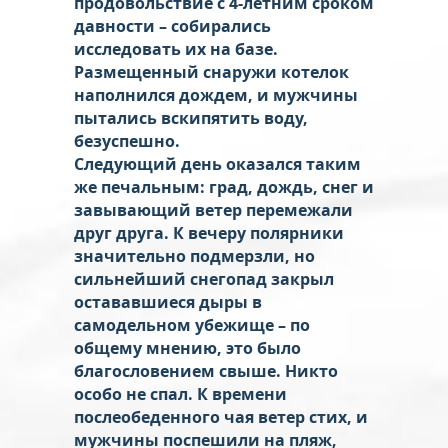
продовольствие с 4-летним сроком
давности – собирались
исследовать их на базе.
Размещенный снаружи котелок
наполнился дождем, и мужчины
пытались вскипятить воду,
безуспешно.
Следующий день оказался таким
же печальным: град, дождь, снег и
завывающий ветер перемежали
друг друга. К вечеру полярники
значительно подмерзли, но
сильнейший снегопад закрыл
остававшиеся дыры в
самодельном убежище – по
общему мнению, это было
благословением свыше. Никто
особо не спал. К времени
послеобеденного чая ветер стих, и
мужчины поспешили на пляж,